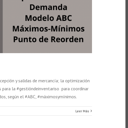
epción y salidas de mercancía; la optimización
as para la #gestióndeinventariso para coordinar
ridos, según el #ABC, #máximosymínimos.
Leer Más