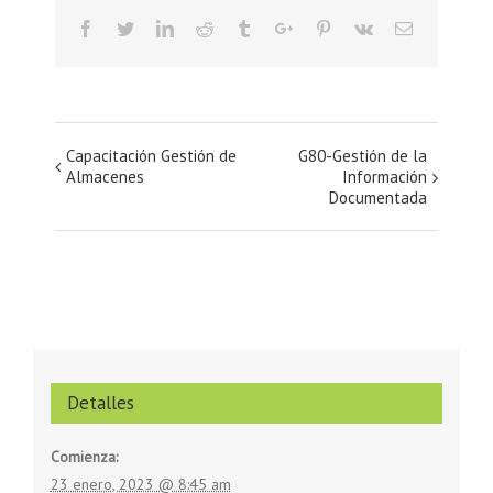
Facebook
Twitter
Linkedin
Reddit
Tumblr
Google+
Pinterest
Vk
Email
Navegación
Capacitación Gestión de
G80-Gestión de la
Almacenes
Información
del
Documentada
Evento
Detalles
Comienza:
23 enero, 2023 @ 8:45 am