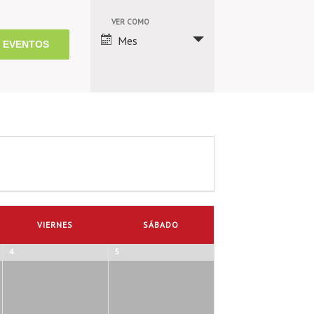
Navegación
VER COMO
Mes
de
vistas
de
Evento
VIERNES
SÁBADO
4
5